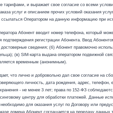
же тарифами, и выражает свое согласие со всеми услови
заказа услуг и описанием прочих условий оказания услу
во ссылаться Оператором на данную информацию при ис
 Оператора Абонент вводит номер телефона, который мож
я подтверждения регистрации Абонента. Ввод Абоненто
ы достоверные сведения; (б) Абонент правомочно испол
льца); (в) SIM‑карта выдана оператором подвижной связ
 является временным (анонимным).
дает, что лично и добровольно дал свое согласие на сб
оверяющего личность, дата рождения, адрес, телефон, 
хранения - не менее 3 лет; права по 152‑ФЗ соблюдаютс
ссинговому центру для обработки платежей. Данные ис
 необходимо для оказания услуг по Договору или преду
казе домена Абонент соглашается на передачу данных т